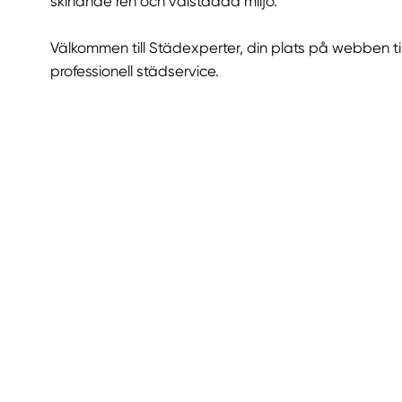
skinande ren och välstädad miljö.
Välkommen till Städexperter, din plats på webben ti
professionell städservice.