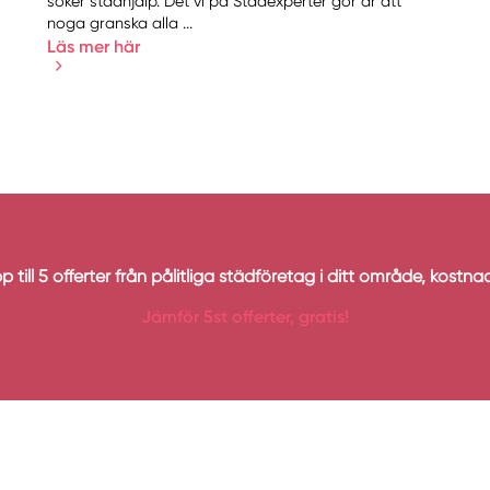
söker städhjälp. Det vi på Städexperter gör är att
noga granska alla ...
Läs mer här
p till 5 offerter från pålitliga städföretag i ditt område, kostnads
Jämför 5st offerter, gratis!