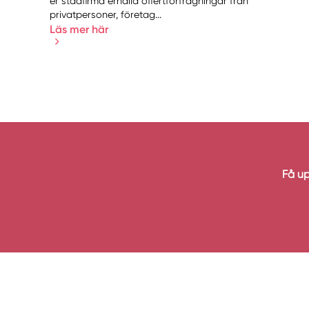
er städfirma erhålla offertförfrågningar från
privatpersoner, företag...
Läs mer här
Få up