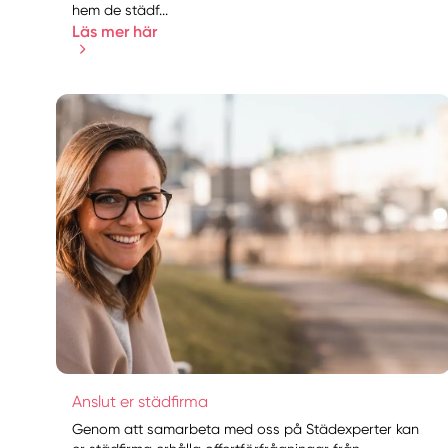
hem de städf...
Läs mer här
Anslut er städfirma
Genom att samarbeta med oss på Städexperter kan