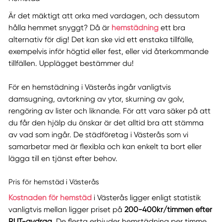
Är det mäktigt att orka med vardagen, och dessutom
hålla hemmet snyggt? Då är
hemstädning
ett bra
alternativ för dig! Det kan ske vid ett enstaka tillfälle,
exempelvis inför högtid eller fest, eller vid återkommande
tillfällen. Upplägget bestämmer du!
För en hemstädning i Västerås ingår vanligtvis
damsugning, avtorkning av ytor, skurning av golv,
rengöring av lister och liknande. För att vara säker på att
du får den hjälp du önskar är det alltid bra att stämma
av vad som ingår. De städföretag i Västerås som vi
samarbetar med är flexibla och kan enkelt ta bort eller
lägga till en tjänst efter behov.
Pris för hemstäd i Västerås
Kostnaden för hemstäd
i Västerås ligger enligt statistik
vanligtvis mellan ligger priset på
200-400kr/timmen efter
RUT-avdrag
. De flesta erbjuder hemstädning per timme