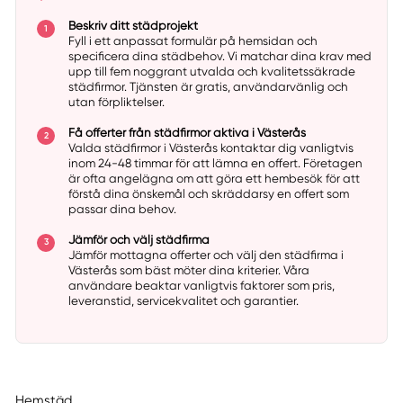
Beskriv ditt städprojekt
Fyll i ett anpassat formulär på hemsidan och
specificera dina städbehov. Vi matchar dina krav med
upp till fem noggrant utvalda och kvalitetssäkrade
städfirmor. Tjänsten är gratis, användarvänlig och
utan förpliktelser.
Få offerter från städfirmor aktiva i Västerås
Valda städfirmor i Västerås kontaktar dig vanligtvis
inom 24-48 timmar för att lämna en offert. Företagen
är ofta angelägna om att göra ett hembesök för att
förstå dina önskemål och skräddarsy en offert som
passar dina behov.
Jämför och välj städfirma
Jämför mottagna offerter och välj den städfirma i
Västerås som bäst möter dina kriterier. Våra
användare beaktar vanligtvis faktorer som pris,
leveranstid, servicekvalitet och garantier.
Hemstäd