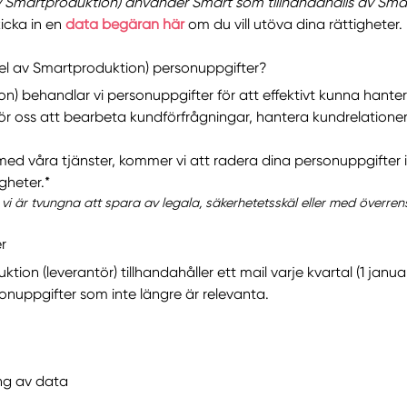
av Smartproduktion) använder Smart som tillhandahålls av Sma
kicka in en
data begäran här
om du vill utöva dina rättigheter.
del av Smartproduktion) personuppgifter?
n) behandlar vi personuppgifter för att effektivt kunna hant
 för oss att bearbeta kundförfrågningar, hantera kundrelatione
ed våra tjänster, kommer vi att radera dina personuppgifter i 
gheter.*
 vi är tvungna att spara av legala, säkerhetetsskäl eller med överr
r
n (leverantör) tillhandahåller ett mail varje kvartal (1 januari
onuppgifter som inte längre är relevanta.
ng av data