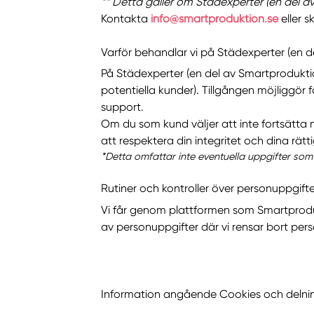
** Detta gäller om Städexperter (en del 
Kontakta
info@smartproduktion.se
eller s
Varför behandlar vi på Städexperter (en 
På Städexperter (en del av Smartproduktio
potentiella kunder). Tillgången möjliggör
support.
Om du som kund väljer att inte fortsätta m
att respektera din integritet och dina rätti
*Detta omfattar inte eventuella uppgifter som
Rutiner och kontroller över personuppgifte
Vi får genom plattformen som Smartproduktio
av personuppgifter där vi rensar bort pers
Information angående Cookies och delni