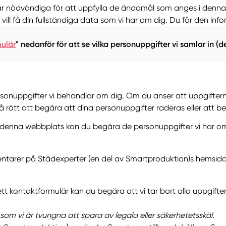
är nödvändiga för att uppfylla de ändamål som anges i denna i
ill få din fullständiga data som vi har om dig. Du får den inf
ulär
" nedanför för att se vilka personuppgifter vi samlar in (de
rsonuppgifter vi behandlar om dig. Om du anser att uppgifterna
så rätt att begära att dina personuppgifter raderas eller att
 denna webbplats kan du begära de personuppgifter vi har om d
ntarer på Städexperter (en del av Smartproduktion)s hemsida k
tt kontaktformulär kan du begära att vi tar bort alla uppgifter 
som vi är tvungna att spara av legala eller säkerhetetsskäl.