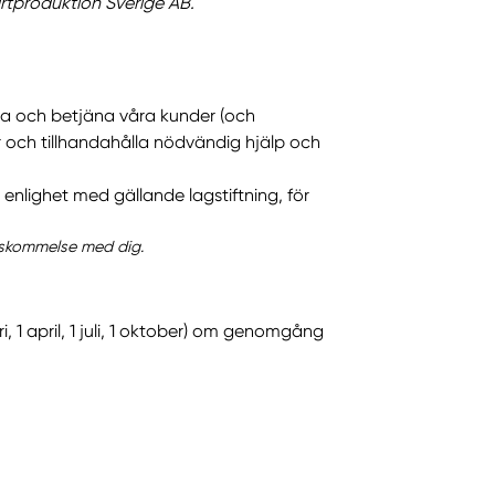
rtproduktion Sverige AB.
era och betjäna våra kunder (och
r och tillhandahålla nödvändig hjälp och
enlighet med gällande lagstiftning, för
enskommelse med dig.
, 1 april, 1 juli, 1 oktober) om genomgång