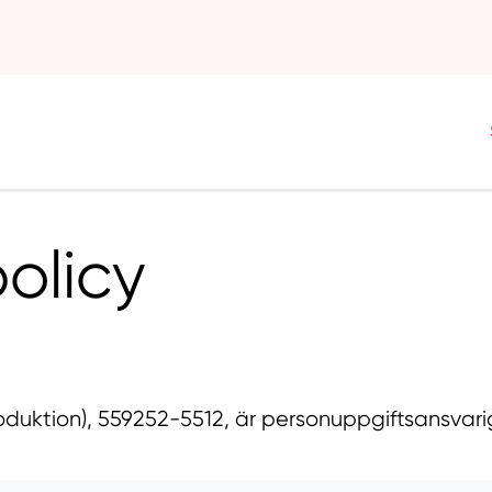
policy
duktion), 559252-5512, är personuppgiftsansvari