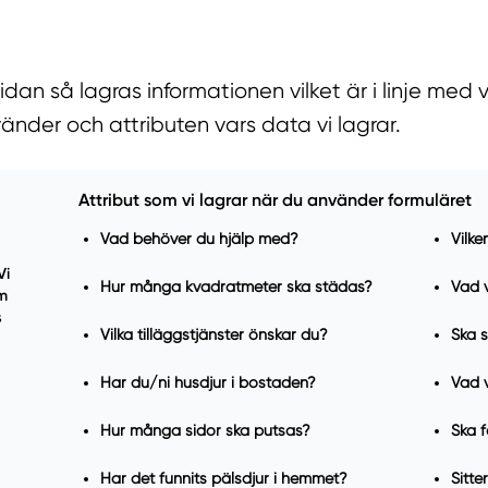
n så lagras informationen vilket är i linje med vå
vänder och attributen vars data vi lagrar.
Attribut som vi lagrar när du använder formuläret
Vad behöver du hjälp med?
Vilke
Vi
Hur många kvadratmeter ska städas?
Vad v
om
s
Vilka tilläggstjänster önskar du?
Ska s
Har du/ni husdjur i bostaden?
Vad v
Hur många sidor ska putsas?
Ska 
Har det funnits pälsdjur i hemmet?
Sitte