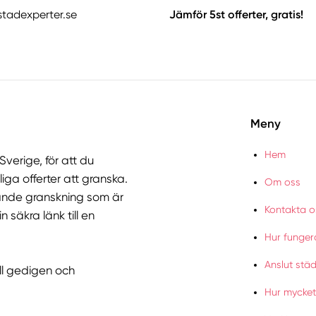
stadexperter.se
Jämför 5st offerter, gratis!
Meny
Hem
verige, för att du
liga offerter att granska.
Om oss
nde granskning som är
Kontakta o
 säkra länk till en
Hur funger
Anslut stä
ll gedigen och
Hur mycket