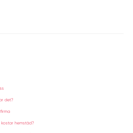
ss
ar det?
dfirma
 kostar hemstäd?