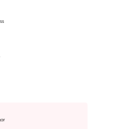
ss
r
gar