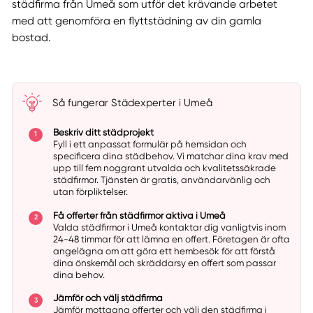
städfirma från Umeå som utför det krävande arbetet
med att genomföra en flyttstädning av din gamla
bostad.
Så fungerar Städexperter i Umeå
Beskriv ditt städprojekt
Fyll i ett anpassat formulär på hemsidan och
specificera dina städbehov. Vi matchar dina krav med
upp till fem noggrant utvalda och kvalitetssäkrade
städfirmor. Tjänsten är gratis, användarvänlig och
utan förpliktelser.
Få offerter från städfirmor aktiva i Umeå
Valda städfirmor i Umeå kontaktar dig vanligtvis inom
24-48 timmar för att lämna en offert. Företagen är ofta
angelägna om att göra ett hembesök för att förstå
dina önskemål och skräddarsy en offert som passar
dina behov.
Jämför och välj städfirma
Jämför mottagna offerter och välj den städfirma i