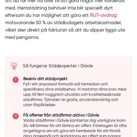
att du får mer tid över till att göra något mer värdefullt
med. Hemstädning behöver inte blir speciellt dyrt
eftersom du har möjlighet att göra ett
RUT-avdrag
motsvarande 50 % av städbolagets arbetskostnader,
vilket sker direkt på fakturan så att du slipper ligga ute
med pengarna.
Så fungerar Städexperter i Gävle
Beskriv ditt städprojekt
Fyll i ett anpassat formulär på hemsidan och
specificera dina städbehov. Vi matchar dina krav med
upp till fem noggrant utvalda och kvalitetssäkrade
städfirmor. Tjänsten är gratis, användarvänlig och
utan förpliktelser.
Få offerter från städfirmor aktiva i Gävle
Valda städfirmor i Gävle kontaktar dig vanligtvis inom
24-48 timmar för att lämna en offert. Företagen är ofta
angelägna om att göra ett hembesök för att förstå
dina önskemål och skräddarsy en offert som passar