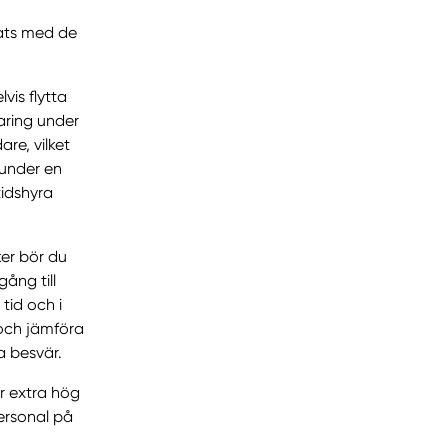
lats med de
is flytta
aring under
re, vilket
 under en
tidshyra
ker bör du
gång till
tid och i
a och jämföra
a besvär.
er extra hög
ersonal på