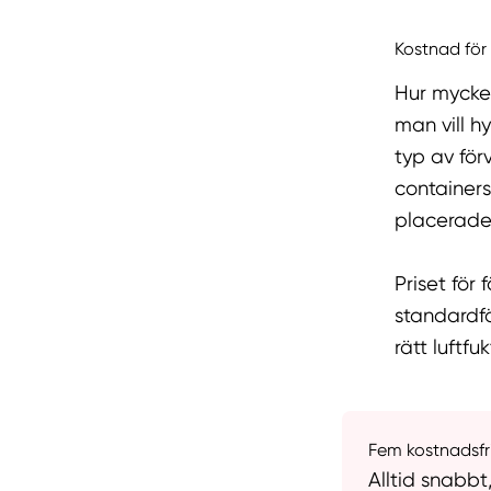
Kostnad för
Hur mycke
man vill h
typ av för
containers
placerade
Priset för
standardfö
rätt luftfu
Fem kostnadsfri
Alltid snabbt