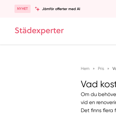
NYHET
Jämför offerter med AI
Hem
»
Pris
»
V
Vad kos
Om du behöver 
vid en renover
Det finns fler