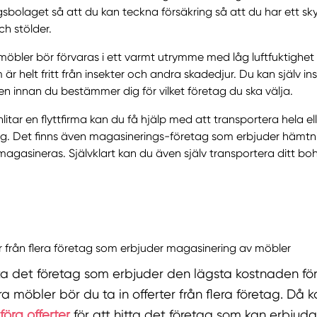
gsbolaget så att du kan teckna försäkring så att du har ett s
ch stölder.
möbler bör förvaras i ett varmt utrymme med låg luftfuktighe
är helt fritt från insekter och andra skadedjur. Du kan själv i
en innan du bestämmer dig för vilket företag du ska välja.
itar en flyttfirma kan du få hjälp med att transportera hela ell
ag. Det finns även magasinerings-företag som erbjuder hämtn
agasineras. Självklart kan du även själv transportera ditt bo
.
er från flera företag som erbjuder magasinering av möbler
tta det företag som erbjuder den lägsta kostnaden för
 möbler bör du ta in offerter från flera företag. Då 
öra offerter
för att hitta det företag som kan erbjud