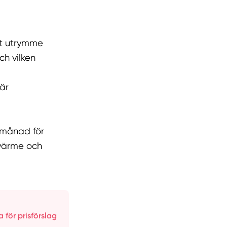
rt utrymme
ch vilken
är
h månad för
 värme och
a för prisförslag