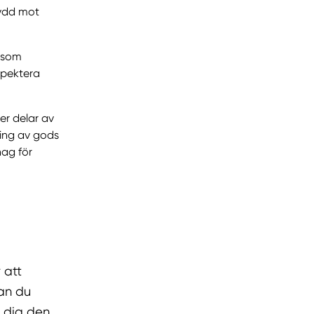
kydd mot
t som
nspektera
er delar av
ing av gods
hag för
 att
kan du
a dig den