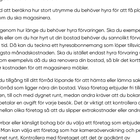
 att beräkna hur stort utrymme du behöver hyra för att få p
om du ska magasinera.
genom hur länge du behöver hyra förvaringen. Ska du exempelv
 eller om du har hyrt ut din bostad behöver du sannolikt förv
 tid. Då kan du teckna ett hyresabonnemang som löper tillsvida
ägsta månadskostnaden. Ska du istället endast hyra förvaring
 som exempelvis då du ska renovera din bostad, så blir det kort
ar kostnaden för att magasinera möbler.
u tillgång till ditt förråd löpande för att hämta eller lämna sa
förråd som ligger nära din bostad. Vissa företag erbjuder fri till
en, till och med dygnet runt, medan andra kräver att du bokar 
l betalar en avgift för varje besök. Det är viktigt att kontroller
 mellan olika företag så att du slipper extrakostnader eller andr
rbar eller känsligt bohag bör du välja ett företag som erbjud
. Man kan välja ett företag som har kameraövervakning och p
net runt. Kontrollera med företaget att det är godkänt av