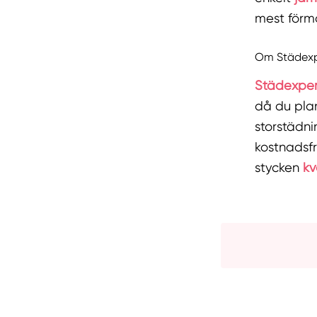
mest förm
Om Städexp
Städexpe
då du plan
storstädni
kostnadsfr
stycken
kv