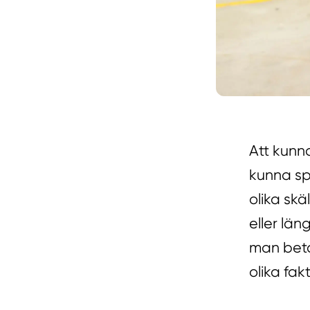
Att kunn
kunna spa
olika skä
eller lä
man betal
olika fakt