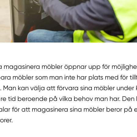
a magasinera möbler öppnar upp för möjlighe
ra möbler som man inte har plats med för tillf
l. Man kan välja att förvara sina möbler under 
ngre tid beroende på vilka behov man har. Den
ar för att magasinera sina möbler beror på et
orer.