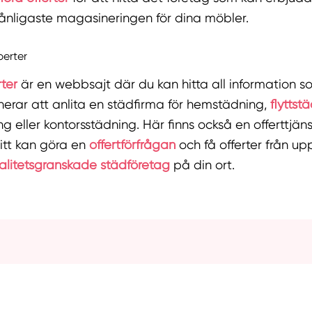
ånligaste magasineringen för dina möbler.
erter
rter
är en webbsajt där du kan hitta all information 
erar att anlita en städfirma för hemstädning,
flyttst
ng eller kontorsstädning. Här finns också en offerttjän
itt kan göra en
offertförfrågan
och få offerter från upp
alitetsgranskade städföretag
på din ort.