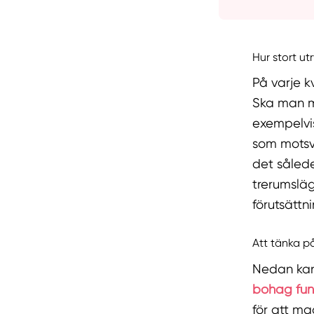
Hur stort 
På varje k
Ska man m
exempelvi
som motsv
det såled
trerumslä
förutsättn
Att tänka p
Nedan kan
bohag fun
för att ma