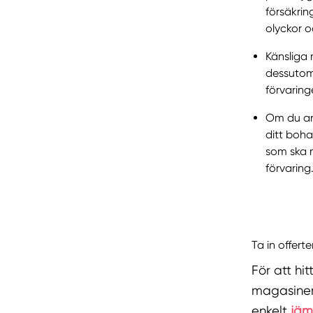
försäkrin
olyckor o
Känsliga 
dessutom 
förvaring
Om du anl
ditt boh
som ska m
förvaring
Ta in offert
För att hi
magasinera
enkelt
jämf