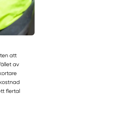
ten att
ället av
kortare
 kostnad
t flertal