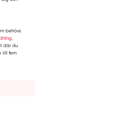
som behövs
ädning
,
st där du
 till fem