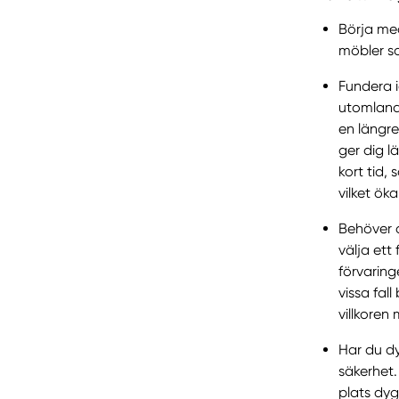
Börja med
möbler s
Fundera i
utomlands
en längre
ger dig l
kort tid,
vilket ök
Behöver d
välja ett 
förvaring
vissa fal
villkoren
Har du dy
säkerhet
plats dyg