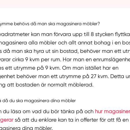
utrymme behövs då man ska magasinera möbler?
vadratmeter kan man förvara upp till 8 stycken flyttka
agasinera alla möbler och allt annat bohag i en bo
s då man ska hyra ut sin bostad, behöver man ett u
arar cirka 9 kvm per rum. Har man en enrumslägenhe
es ett utrymme på 9 kvm. Om man istället har en
genhet behöver man ett utrymme på 27 kvm. Detta u
ing att bostaden är normalt möblerad.
å då du ska magasinera dina möbler
 du läsa om vad du bör tänka på och
hur magasiner
gerar
så att du enklare kan ta in offerter för att få e
gasinera dina möbler.