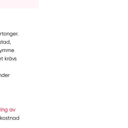
rtonger.
stad,
trymme
t krävs
nder
ing av
n kostnad