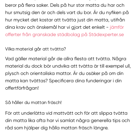
beror på flera saker. Dels på hur stor matta du har och
hur smutsig den är och dels vart du bor. Är du nyfiken på
hur mycket det kostar att tvätta just din matta, utifrån
dina krav och önskemål har vi gjort det enkelt -
jämför
offerter från granskade städbolag på Städexperter.se
Vilka material går att tvätta?
Vad gäller material går de allra flesta att tvätta. Några
material du dock bör undvika att tvätta är till exempel ull,
plysch och orientaliska mattor. Är du osäker på om din
matta kan tvättas? Specificera dina funderingar i din
offertförfrågan!
Så håller du mattan fräsch!
För att underlätta vid mattvätt och för att slippa tvätta
din matta lika ofta har vi samlat några generella tips och
råd som hjälper dig hålla mattan fräsch längre.