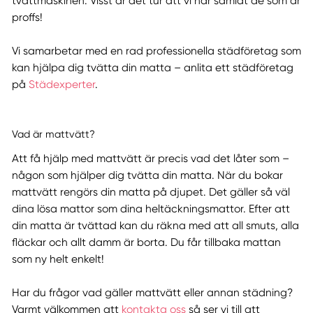
tvättmaskinen. Visst är det tur att vi har samlat de som är
proffs!
Vi samarbetar med en rad professionella städföretag som
kan hjälpa dig tvätta din matta – anlita ett städföretag
på
Städexperter
.
Vad är mattvätt?
Att få hjälp med mattvätt är precis vad det låter som –
någon som hjälper dig tvätta din matta. När du bokar
mattvätt rengörs din matta på djupet. Det gäller så väl
dina lösa mattor som dina heltäckningsmattor. Efter att
din matta är tvättad kan du räkna med att all smuts, alla
fläckar och allt damm är borta. Du får tillbaka mattan
som ny helt enkelt!
Har du frågor vad gäller mattvätt eller annan städning?
Varmt välkommen att
kontakta oss
så ser vi till att